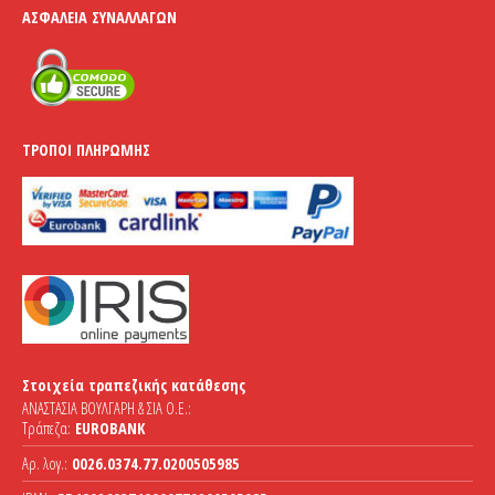
ΑΣΦΆΛΕΙΑ ΣΥΝΑΛΛΑΓΏΝ
ΤΡΌΠΟΙ ΠΛΗΡΩΜΉΣ
Στοιχεία τραπεζικής κατάθεσης
ΑΝΑΣΤΑΣΙΑ ΒΟΥΛΓΑΡΗ & ΣΙΑ Ο.Ε.:
Τράπεζα:
EUROBANK
Αρ. λογ.:
0026.0374.77.0200505985