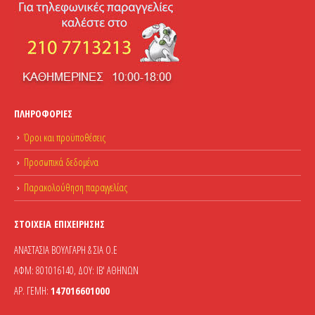
ΠΛΗΡΟΦΟΡΊΕΣ
Όροι και προϋποθέσεις
Προσωπικά δεδομένα
Παρακολούθηση παραγγελίας
ΣΤΟΙΧΕΊΑ ΕΠΙΧΕΊΡΗΣΗΣ
ΑΝΑΣΤΑΣΙΑ ΒΟΥΛΓΑΡΗ & ΣΙΑ Ο.Ε
ΑΦΜ: 801016140, ΔΟΥ: ΙΒ' ΑΘΗΝΩΝ
ΑΡ. ΓΕΜΗ:
147016601000