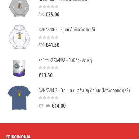
0
out of 5
Από
€
35.00
ΘΑΝΑΣΑΚΗΣ - Είμαι δύθκολο παιδί
0
out of 5
Από
€
41.50
Κούπα ΚΑΡΧΑΡΙΑΣ - Βυθός - Λευκή
0
out of 5
€
13.50
ΘΑΝΑΣΑΚΗΣ - Για μια εμφάνιθη δούμε (Μπλε ρουά)(XS)
Original
Η
0
out of 5
€
14.00
€
21.00
price
τρέχουσα
was:
τιμή
€21.00.
είναι:
€14.00.
ΕΠΙΚΟΙΝΩΝΊΑ