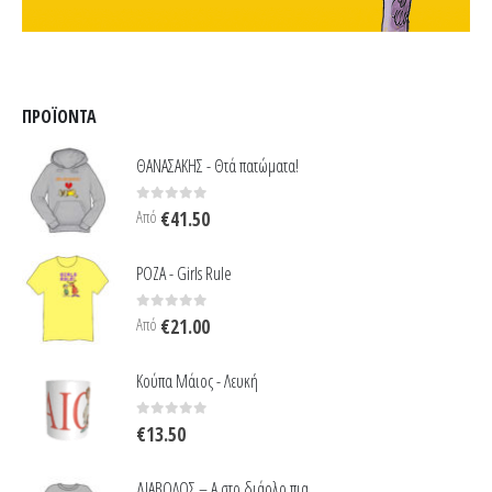
ΠΡΟΪΌΝΤΑ
ΘΑΝΑΣΑΚΗΣ - Θτά πατώματα!
0
out of 5
Από
€
41.50
ΡΟΖΑ - Girls Rule
0
out of 5
Από
€
21.00
Κούπα Μάιος - Λευκή
0
out of 5
€
13.50
ΔΙΑΒΟΛΟΣ – Α στο διάολο πια