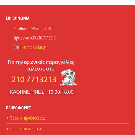
€15.00.
είναι:
€13.50.
ΕΠΙΚΟΙΝΩΝΊΑ
Διεύθυνση:
Ήλιδος 27-29
Τηλέφωνο::
+30 210 7713213
Email:
eshop@arkas.gr
ΠΛΗΡΟΦΟΡΊΕΣ
Όροι και προϋποθέσεις
Προσωπικά δεδομένα