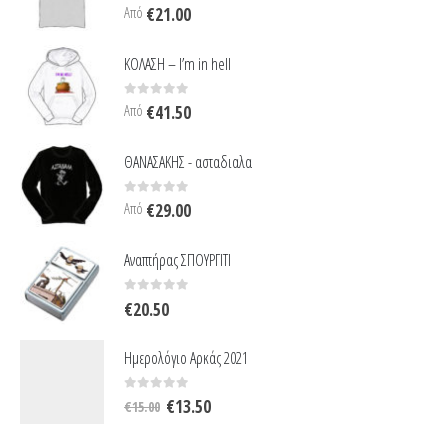
0
out of 5
Από
€
21.00
ΚΟΛΑΣΗ – I’m in hell
0
out of 5
Από
€
41.50
ΘΑΝΑΣΑΚΗΣ - ασταδιαλα
0
out of 5
Από
€
29.00
Αναπτήρας ΣΠΟΥΡΓΙΤΙ
0
out of 5
€
20.50
Ημερολόγιο Αρκάς 2021
Original
Η
0
out of 5
€
13.50
€
15.00
price
τρέχουσα
was:
τιμή