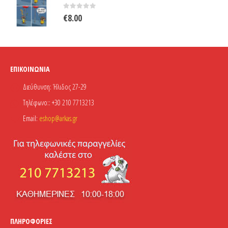
€31.00.
0
out of 5
€
8.00
ΕΠΙΚΟΙΝΩΝΊΑ
Διεύθυνση:
Ήλιδος 27-29
Τηλέφωνο::
+30 210 7713213
Email:
eshop@arkas.gr
ΠΛΗΡΟΦΟΡΊΕΣ