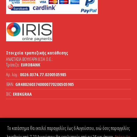
Στοιχεία τραπεζικής κατάθεσης
ΑΝΑΣΤΑΣΙΑ ΒΟΥΛΓΑΡΗ & ΣΙΑ Ο.Ε.:
Τράπεζα:
EUROBANK
Αρ. λογ.:
0026.0374.77.0200505985
IBAN:
GR4802603740000770200505985
BIC:
ERBKGRAA
Το κατάστημα θα εκτελεί παραγγελίες έως 6 Αυγούστου, ενώ όσες παραγγελίες