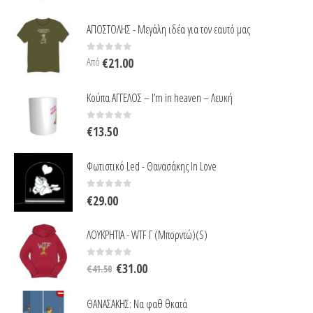
ΑΠΟΣΤΟΛΗΣ - Μεγάλη ιδέα για τον εαυτό μας
0
out of 5
Από
€
21.00
Κούπα ΑΓΓΕΛΟΣ – I’m in heaven – Λευκή
0
out of 5
€
13.50
Φωτιστικό Led - Θανασάκης In Love
0
out of 5
€
29.00
ΛΟΥΚΡΗΤΙΑ - WTF Γ (Μπορντώ)(S)
Original
Η
0
out of 5
€
31.00
€
41.50
price
τρέχουσα
was:
τιμή
ΘΑΝΑΣΑΚΗΣ: Να φαθ θκατά
€41.50.
είναι: