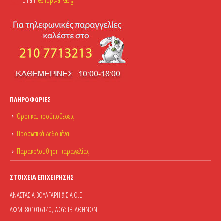
Email:
eshop@arkas.gr
ΠΛΗΡΟΦΟΡΊΕΣ
Όροι και προϋποθέσεις
Προσωπικά δεδομένα
Παρακολούθηση παραγγελίας
ΣΤΟΙΧΕΊΑ ΕΠΙΧΕΊΡΗΣΗΣ
ΑΝΑΣΤΑΣΙΑ ΒΟΥΛΓΑΡΗ & ΣΙΑ Ο.Ε
ΑΦΜ: 801016140, ΔΟΥ: ΙΒ' ΑΘΗΝΩΝ