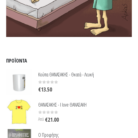
ΠΡΟΪΌΝΤΑ
Κούπα ΘΑΝΑΣΑΚΗΣ - Θκατά - Λευκή
0
out of 5
€
13.50
ΘΑΝΑΣΑΚΗΣ - I love ΘΑΝΑΣΑΚΗ
0
out of 5
Από
€
21.00
Ο Προφήτης