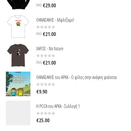
0
out of 5
Από
€
29.00
ΘΑΝΑΣΑΚΗΣ - Μφλέξαμε!
0
out of 5
Από
€
21.00
ΧΑΡΟΣ - No future
0
out of 5
Από
€
21.00
ΘΑΝΑΣΑΚΗΣ του ΑΡΚΑ - Ο φίλος στην ανάγκη φαίνεται
0
out of 5
€
9.90
Η ΡΟΖΑ του ΑΡΚΑ - Συλλογή 1
0
out of 5
€
25.00