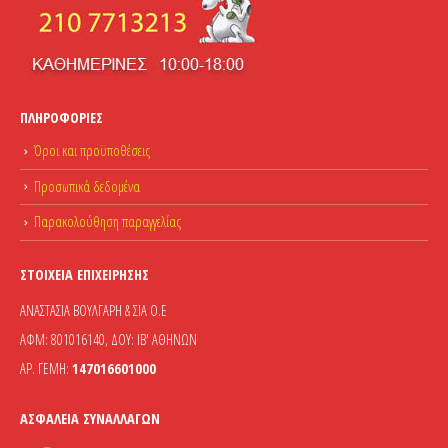
ΠΛΗΡΟΦΟΡΊΕΣ
Όροι και προϋποθέσεις
Προσωπικά δεδομένα
Παρακολούθηση παραγγελίας
ΣΤΟΙΧΕΊΑ ΕΠΙΧΕΊΡΗΣΗΣ
ΑΝΑΣΤΑΣΙΑ ΒΟΥΛΓΑΡΗ & ΣΙΑ Ο.Ε
ΑΦΜ: 801016140, ΔΟΥ: ΙΒ' ΑΘΗΝΩΝ
ΑΡ. ΓΕΜΗ:
147016601000
ΑΣΦΆΛΕΙΑ ΣΥΝΑΛΛΑΓΏΝ