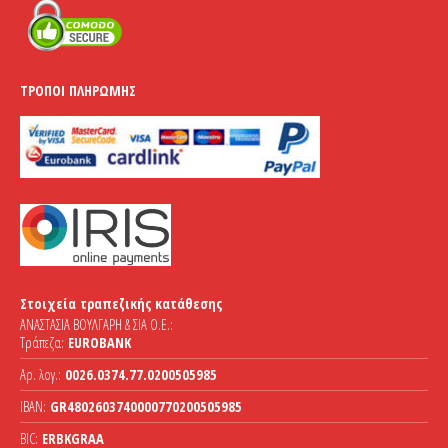
ΤΡΌΠΟΙ ΠΛΗΡΩΜΉΣ
Στοιχεία τραπεζικής κατάθεσης
ΑΝΑΣΤΑΣΙΑ ΒΟΥΛΓΑΡΗ & ΣΙΑ Ο.Ε.:
Τράπεζα:
EUROBANK
Αρ. λογ.:
0026.0374.77.0200505985
IBAN:
GR4802603740000770200505985
BIC:
ERBKGRAA