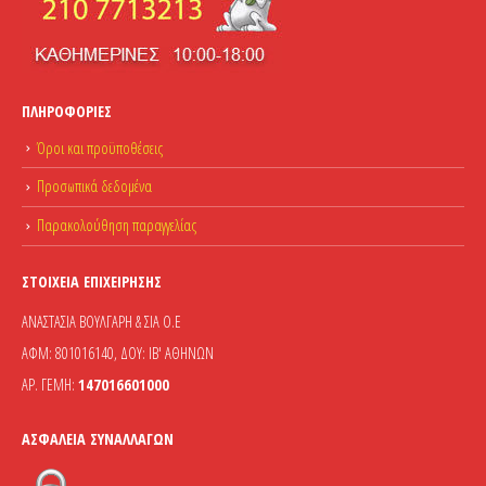
ΠΛΗΡΟΦΟΡΊΕΣ
Όροι και προϋποθέσεις
Προσωπικά δεδομένα
Παρακολούθηση παραγγελίας
ΣΤΟΙΧΕΊΑ ΕΠΙΧΕΊΡΗΣΗΣ
ΑΝΑΣΤΑΣΙΑ ΒΟΥΛΓΑΡΗ & ΣΙΑ Ο.Ε
ΑΦΜ: 801016140, ΔΟΥ: ΙΒ' ΑΘΗΝΩΝ
ΑΡ. ΓΕΜΗ:
147016601000
ΑΣΦΆΛΕΙΑ ΣΥΝΑΛΛΑΓΏΝ