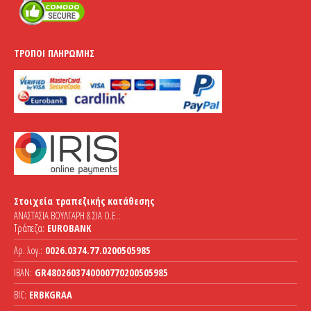
ΤΡΌΠΟΙ ΠΛΗΡΩΜΉΣ
Στοιχεία τραπεζικής κατάθεσης
ΑΝΑΣΤΑΣΙΑ ΒΟΥΛΓΑΡΗ & ΣΙΑ Ο.Ε.:
Τράπεζα:
EUROBANK
Αρ. λογ.:
0026.0374.77.0200505985
IBAN:
GR4802603740000770200505985
BIC:
ERBKGRAA