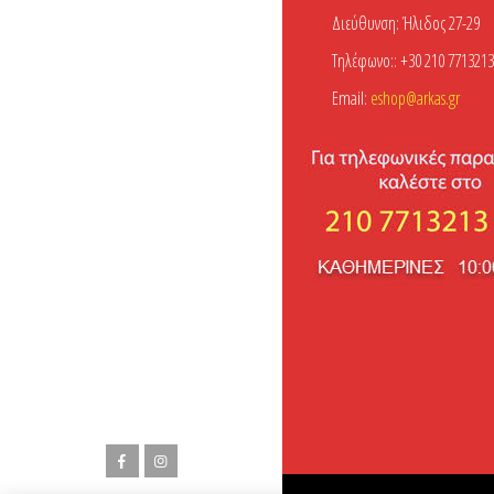
Διεύθυνση:
Ήλιδος 27-29
Τηλέφωνο::
+30 210 7713213
Email:
eshop@arkas.gr