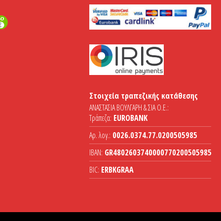
Στοιχεία τραπεζικής κατάθεσης
ΑΝΑΣΤΑΣΙΑ ΒΟΥΛΓΑΡΗ & ΣΙΑ Ο.Ε.:
Τράπεζα:
EUROBANK
Αρ. λογ.:
0026.0374.77.0200505985
IBAN:
GR4802603740000770200505985
BIC:
ERBKGRAA