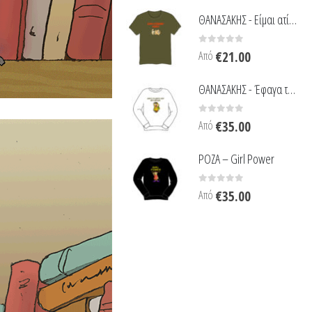
ΘΑΝΑΣΑΚΗΣ - Είμαι ατίθαθο μωρό
0
out of 5
Από
€
21.00
ΘΑΝΑΣΑΚΗΣ - Έφαγα τα νιάτα μου
0
out of 5
Από
€
35.00
ΡΟΖΑ – Girl Power
0
out of 5
Από
€
35.00