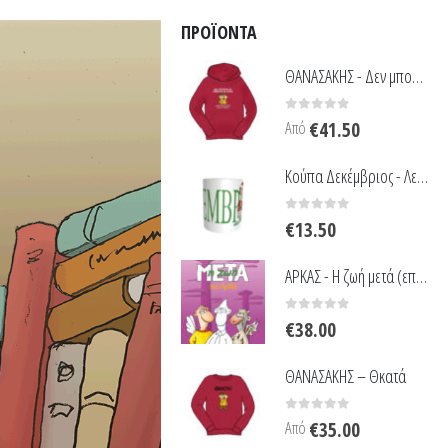
ΠΡΟΪΌΝΤΑ
ΘΑΝΑΣΑΚΗΣ - Δεν μπορούμε να αρέθουμε θε όλουθ
0
out of 5
Από
€
41.50
Κούπα Δεκέμβριος - Λευκή
0
out of 5
€
13.50
ΑΡΚΑΣ - Η ζωή μετά (επίτομο)
0
out of 5
€
38.00
ΘΑΝΑΣΑΚΗΣ – Θκατά
0
out of 5
Από
€
35.00