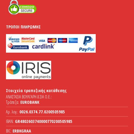
ΤΡΌΠΟΙ ΠΛΗΡΩΜΉΣ
Στοιχεία τραπεζικής κατάθεσης
ΑΝΑΣΤΑΣΙΑ ΒΟΥΛΓΑΡΗ & ΣΙΑ Ο.Ε.:
Τράπεζα:
EUROBANK
Αρ. λογ.:
0026.0374.77.0200505985
IBAN:
GR4802603740000770200505985
BIC:
ERBKGRAA