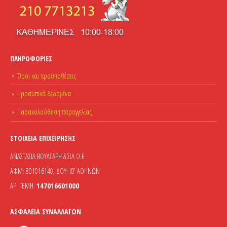
ΠΛΗΡΟΦΟΡΊΕΣ
Όροι και προϋποθέσεις
Προσωπικά δεδομένα
Παρακολούθηση παραγγελίας
ΣΤΟΙΧΕΊΑ ΕΠΙΧΕΊΡΗΣΗΣ
ΑΝΑΣΤΑΣΙΑ ΒΟΥΛΓΑΡΗ & ΣΙΑ Ο.Ε
ΑΦΜ: 801016140, ΔΟΥ: ΙΒ' ΑΘΗΝΩΝ
ΑΡ. ΓΕΜΗ:
147016601000
ΑΣΦΆΛΕΙΑ ΣΥΝΑΛΛΑΓΏΝ