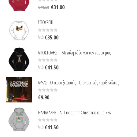
Original
Η
0
out of 5
€
31.00
€
41.50
price
τρέχουσα
was:
τιμή
ΣΠΟΥΡΓΙΤΙ
€41.50.
είναι:
€31.00.
0
out of 5
Από
€
35.00
ΑΠΟΣΤΟΛΗΣ – Μεγάλη ιδέα για τον εαυτό μας
0
out of 5
Από
€
41.50
ΑΡΚΑΣ - Ο ιεροεξεταστής - Ο σκοτεινός καρδινάλιος
0
out of 5
€
9.90
ΘΑΝΑΣΑΚΗΣ - All I need for Christmas is... a kiss
0
out of 5
Από
€
41.50