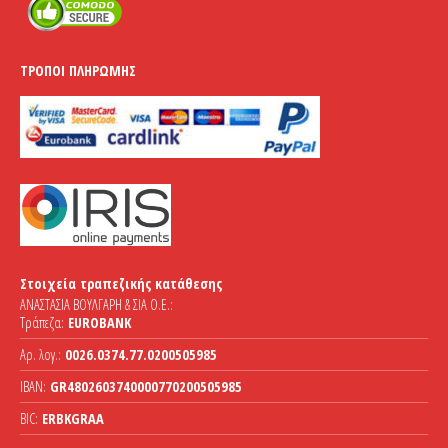
ΤΡΌΠΟΙ ΠΛΗΡΩΜΉΣ
Στοιχεία τραπεζικής κατάθεσης
ΑΝΑΣΤΑΣΙΑ ΒΟΥΛΓΑΡΗ & ΣΙΑ Ο.Ε.:
Τράπεζα:
EUROBANK
Αρ. λογ.:
0026.0374.77.0200505985
IBAN:
GR4802603740000770200505985
BIC:
ERBKGRAA