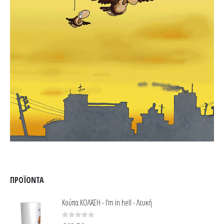
ΠΡΟΪΌΝΤΑ
Κούπα ΚΟΛΑΣΗ - I’m in hell - Λευκή
0
out of 5