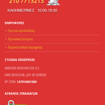
ΠΛΗΡΟΦΟΡΊΕΣ
Όροι και προϋποθέσεις
Προσωπικά δεδομένα
Παρακολούθηση παραγγελίας
ΣΤΟΙΧΕΊΑ ΕΠΙΧΕΊΡΗΣΗΣ
ΑΝΑΣΤΑΣΙΑ ΒΟΥΛΓΑΡΗ & ΣΙΑ Ο.Ε
ΑΦΜ: 801016140, ΔΟΥ: ΙΒ' ΑΘΗΝΩΝ
ΑΡ. ΓΕΜΗ:
147016601000
ΑΣΦΆΛΕΙΑ ΣΥΝΑΛΛΑΓΏΝ