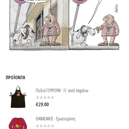
ΠΡΟΪΌΝΤΑ
Ποδιά ΓΟΥΡΟΥΝΙ - Γι' αυτό παχαίνω
0
out of 5
€
29.00
ΘΑΝΑΣΑΚΗΣ - Ερωτευμένος