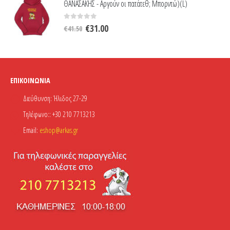
ΘΑΝΑΣΑΚΗΣ - Αργούν οι πατάτεθ; Μπορντώ)(L)
€21.00.
είναι:
€14.00.
Original
Η
0
out of 5
€
31.00
€
41.50
price
τρέχουσα
was:
τιμή
€41.50.
είναι:
€31.00.
ΕΠΙΚΟΙΝΩΝΊΑ
Διεύθυνση:
Ήλιδος 27-29
Τηλέφωνο::
+30 210 7713213
Email:
eshop@arkas.gr