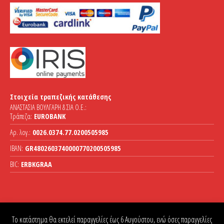
Στοιχεία τραπεζικής κατάθεσης
ΑΝΑΣΤΑΣΙΑ ΒΟΥΛΓΑΡΗ & ΣΙΑ Ο.Ε.:
Τράπεζα:
EUROBANK
Αρ. λογ.:
0026.0374.77.0200505985
IBAN:
GR4802603740000770200505985
BIC:
ERBKGRAA
Το κατάστημα θα εκτελεί παραγγελίες έως 6 Αυγούστου, ενώ όσες παραγγελίες