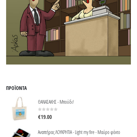
ΠΡΟΪΌΝΤΑ
ΘΑΝΑΣΑΚΗΣ - Μπούδι!
0
out of 5
€
19.00
Αναπτήρας ΛΟΥΚΡΗΤΙΑ - Light my fire - Μαύρο φόντο