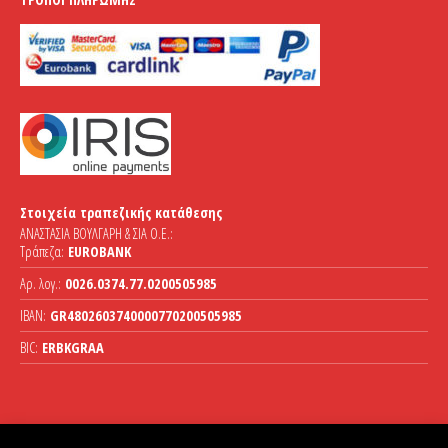
Στοιχεία τραπεζικής κατάθεσης
ΑΝΑΣΤΑΣΙΑ ΒΟΥΛΓΑΡΗ & ΣΙΑ Ο.Ε.:
Τράπεζα:
EUROBANK
Αρ. λογ.:
0026.0374.77.0200505985
IBAN:
GR4802603740000770200505985
BIC:
ERBKGRAA