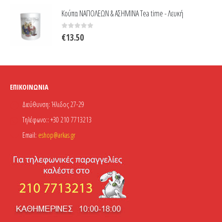
Κούπα ΝΑΠΟΛΕΩΝ & ΑΣΗΜΙΝΑ Tea time - Λευκή
0
out of 5
€
13.50
ΕΠΙΚΟΙΝΩΝΊΑ
Διεύθυνση:
Ήλιδος 27-29
Τηλέφωνο::
+30 210 7713213
Email:
eshop@arkas.gr