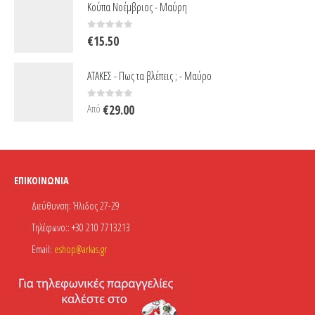
Κούπα Νοέμβριος - Μαύρη
€24.00.
είναι:
€14.00.
0
out of 5
€
15.50
ΑΤΑΚΕΣ - Πως τα βλέπεις ; - Μαύρο
0
out of 5
Από
€
29.00
ΕΠΙΚΟΙΝΩΝΊΑ
Διεύθυνση:
Ήλιδος 27-29
Τηλέφωνο::
+30 210 7713213
Email:
eshop@arkas.gr