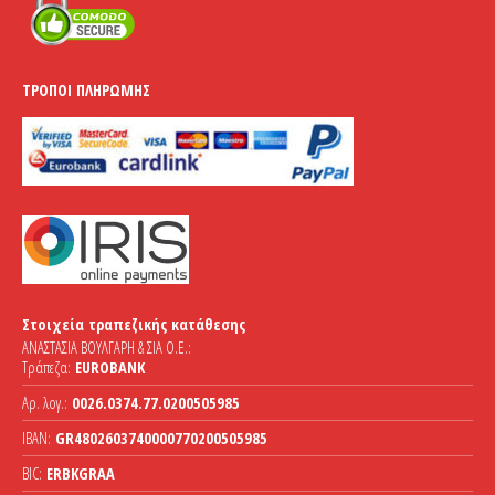
ΤΡΌΠΟΙ ΠΛΗΡΩΜΉΣ
Στοιχεία τραπεζικής κατάθεσης
ΑΝΑΣΤΑΣΙΑ ΒΟΥΛΓΑΡΗ & ΣΙΑ Ο.Ε.:
Τράπεζα:
EUROBANK
Αρ. λογ.:
0026.0374.77.0200505985
IBAN:
GR4802603740000770200505985
BIC:
ERBKGRAA