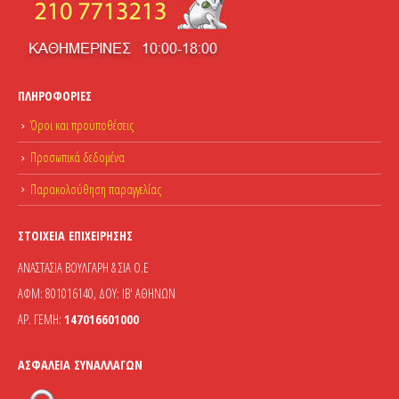
ΠΛΗΡΟΦΟΡΊΕΣ
Όροι και προϋποθέσεις
Προσωπικά δεδομένα
Παρακολούθηση παραγγελίας
ΣΤΟΙΧΕΊΑ ΕΠΙΧΕΊΡΗΣΗΣ
ΑΝΑΣΤΑΣΙΑ ΒΟΥΛΓΑΡΗ & ΣΙΑ Ο.Ε
ΑΦΜ: 801016140, ΔΟΥ: ΙΒ' ΑΘΗΝΩΝ
ΑΡ. ΓΕΜΗ:
147016601000
ΑΣΦΆΛΕΙΑ ΣΥΝΑΛΛΑΓΏΝ