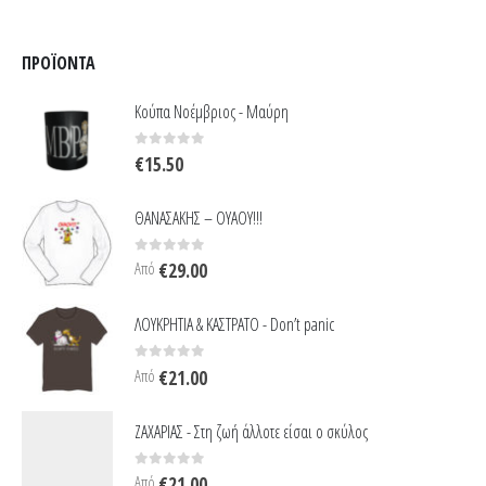
ΠΡΟΪΌΝΤΑ
Κούπα Νοέμβριος - Μαύρη
0
out of 5
€
15.50
ΘΑΝΑΣΑΚΗΣ – ΟΥΑΟΥ!!!
0
out of 5
Από
€
29.00
ΛΟΥΚΡΗΤΙΑ & ΚΑΣΤΡΑΤΟ - Don’t panic
0
out of 5
Από
€
21.00
ΖΑΧΑΡΙΑΣ - Στη ζωή άλλοτε είσαι ο σκύλος
0
out of 5
Από
€
21.00