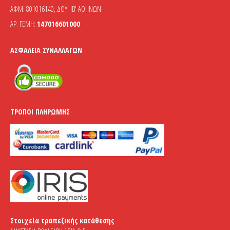
ΑΦΜ: 801016140, ΔΟΥ: ΙΒ' ΑΘΗΝΩΝ
ΑΡ. ΓΕΜΗ:
147016601000
ΑΣΦΆΛΕΙΑ ΣΥΝΑΛΛΑΓΏΝ
ΤΡΌΠΟΙ ΠΛΗΡΩΜΉΣ
Στοιχεία τραπεζικής κατάθεσης