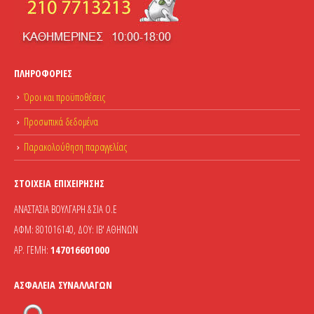
ΠΛΗΡΟΦΟΡΊΕΣ
Όροι και προϋποθέσεις
Προσωπικά δεδομένα
Παρακολούθηση παραγγελίας
ΣΤΟΙΧΕΊΑ ΕΠΙΧΕΊΡΗΣΗΣ
ΑΝΑΣΤΑΣΙΑ ΒΟΥΛΓΑΡΗ & ΣΙΑ Ο.Ε
ΑΦΜ: 801016140, ΔΟΥ: ΙΒ' ΑΘΗΝΩΝ
ΑΡ. ΓΕΜΗ:
147016601000
ΑΣΦΆΛΕΙΑ ΣΥΝΑΛΛΑΓΏΝ