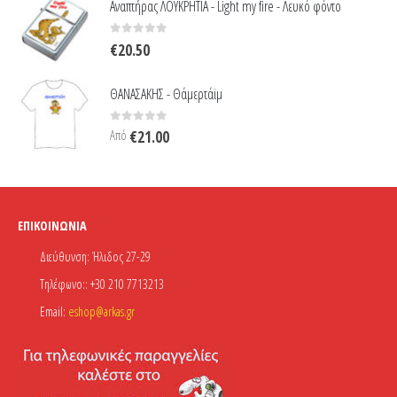
Αναπτήρας ΛΟΥΚΡΗΤΙΑ - Light my fire - Λευκό φόντο
0
out of 5
€
20.50
ΘΑΝΑΣΑΚΗΣ - Θάμερτάϊμ
0
out of 5
Από
€
21.00
ΕΠΙΚΟΙΝΩΝΊΑ
Διεύθυνση:
Ήλιδος 27-29
Τηλέφωνο::
+30 210 7713213
Email:
eshop@arkas.gr