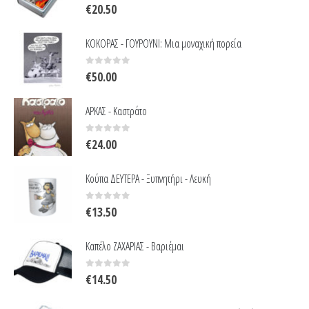
0
out of 5
€
20.50
ΚΟΚΟΡΑΣ - ΓΟΥΡΟΥΝΙ: Μια μοναχική πορεία
0
out of 5
€
50.00
ΑΡΚΑΣ - Καστράτο
0
out of 5
€
24.00
Κούπα ΔΕΥΤΕΡΑ - Ξυπνητήρι - Λευκή
0
out of 5
€
13.50
Καπέλο ΖΑΧΑΡΙΑΣ - Βαριέμαι
0
out of 5
€
14.50