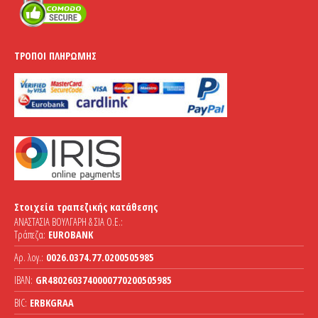
ΤΡΌΠΟΙ ΠΛΗΡΩΜΉΣ
Στοιχεία τραπεζικής κατάθεσης
ΑΝΑΣΤΑΣΙΑ ΒΟΥΛΓΑΡΗ & ΣΙΑ Ο.Ε.:
Τράπεζα:
EUROBANK
Αρ. λογ.:
0026.0374.77.0200505985
IBAN:
GR4802603740000770200505985
BIC:
ERBKGRAA