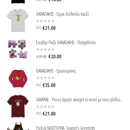
price
τρέχουσα
was:
τιμή
ΘΑΝΑΣΑΚΗΣ - Είμαι δύθκολο παιδί
€21.00.
είναι:
€14.00.
0
out of 5
Από
€
21.00
Σουβέρ-Παζλ ΘΑΝΑΣΑΚΗΣ - Πασχαλίτσα
Original
Η
0
out of 5
€
20.00
€
29.00
price
τρέχουσα
was:
τιμή
ΘΑΝΑΣΑΚΗΣ - Ερωτευμένος
€29.00.
είναι:
€20.00.
0
out of 5
Από
€
35.00
ΖΑΧΑΡΙΑΣ - Ποιος άφησε ανοιχτό το κουτί με τους ηλίθιους ;
0
out of 5
Από
€
21.00
Ποδιά ΓΑΛΟΠΟΥΛΑ- Season's Greetings