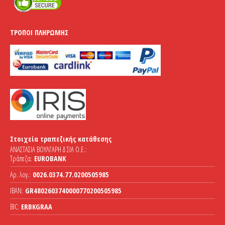
ΤΡΌΠΟΙ ΠΛΗΡΩΜΉΣ
Στοιχεία τραπεζικής κατάθεσης
ΑΝΑΣΤΑΣΙΑ ΒΟΥΛΓΑΡΗ & ΣΙΑ Ο.Ε.:
Τράπεζα:
EUROBANK
Αρ. λογ.:
0026.0374.77.0200505985
IBAN:
GR4802603740000770200505985
BIC:
ERBKGRAA