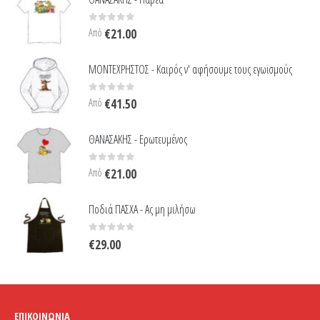
0
out of 5
Από
€
21.00
ΜΟΝΤΕΧΡΗΣΤΟΣ - Καιρός ν' αφήσουμε τους εγωϊσμούς
0
out of 5
Από
€
41.50
ΘΑΝΑΣΑΚΗΣ - Ερωτευμένος
0
out of 5
Από
€
21.00
Ποδιά ΠΑΣΧΑ - Ας μη μιλήσω
0
out of 5
€
29.00
ΕΠΙΚΟΙΝΩΝΊΑ