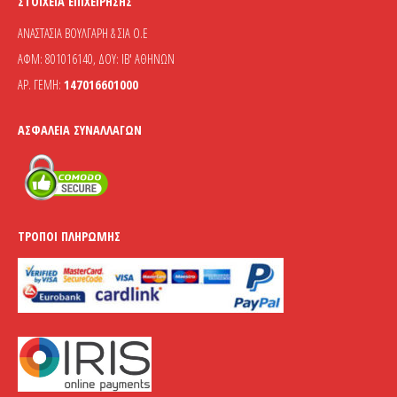
ΣΤΟΙΧΕΊΑ ΕΠΙΧΕΊΡΗΣΗΣ
ΑΝΑΣΤΑΣΙΑ ΒΟΥΛΓΑΡΗ & ΣΙΑ Ο.Ε
ΑΦΜ: 801016140, ΔΟΥ: ΙΒ' ΑΘΗΝΩΝ
ΑΡ. ΓΕΜΗ:
147016601000
ΑΣΦΆΛΕΙΑ ΣΥΝΑΛΛΑΓΏΝ
ΤΡΌΠΟΙ ΠΛΗΡΩΜΉΣ