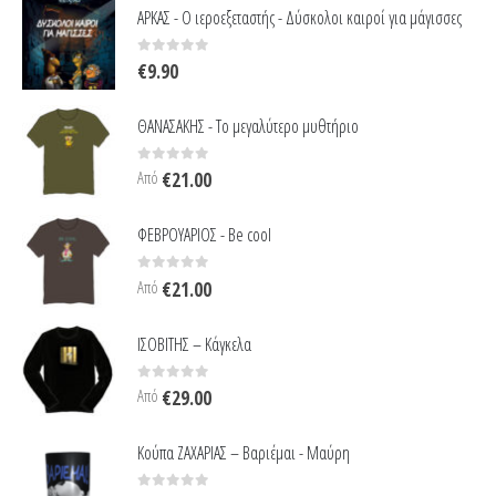
ΑΡΚΑΣ - Ο ιεροεξεταστής - Δύσκολοι καιροί για μάγισσες
0
out of 5
€
9.90
ΘΑΝΑΣΑΚΗΣ - Το μεγαλύτερο μυθτήριο
0
out of 5
Από
€
21.00
ΦΕΒΡΟΥΑΡΙΟΣ - Be cool
0
out of 5
Από
€
21.00
ΙΣΟΒΙΤΗΣ – Κάγκελα
0
out of 5
Από
€
29.00
Κούπα ΖΑΧΑΡΙΑΣ – Βαριέμαι - Μαύρη