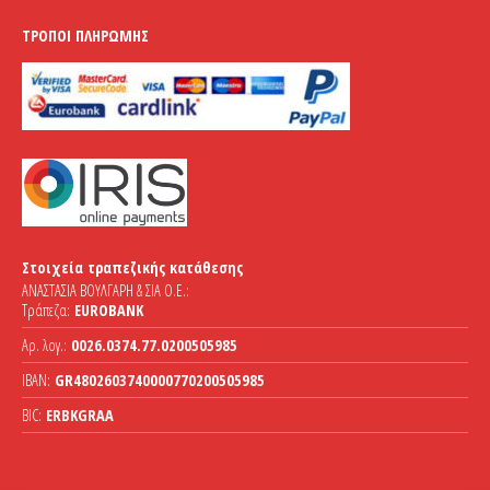
ΤΡΌΠΟΙ ΠΛΗΡΩΜΉΣ
Στοιχεία τραπεζικής κατάθεσης
ΑΝΑΣΤΑΣΙΑ ΒΟΥΛΓΑΡΗ & ΣΙΑ Ο.Ε.:
Τράπεζα:
EUROBANK
Αρ. λογ.:
0026.0374.77.0200505985
IBAN:
GR4802603740000770200505985
BIC:
ERBKGRAA