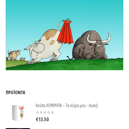
ΠΡΟΪΌΝΤΑ
Κούπα ΛΟΥΚΡΗΤΙΑ – Τα νεύρα μου - Λευκή
0
out of 5
€
13.50