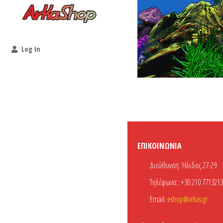
Log In
ΕΠΙΚΟΙΝΩΝΊΑ
Διεύθυνση:
Ήλιδος 27-29
Τηλέφωνο::
+30 210 7713213
Email:
eshop@arkas.gr