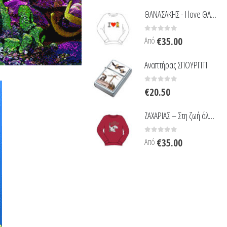
ΘΑΝΑΣΑΚΗΣ - I love ΘΑΝΑΣΑΚΗ
0
out of 5
Από
€
35.00
Αναπτήρας ΣΠΟΥΡΓΙΤΙ
0
out of 5
€
20.50
ΖΑΧΑΡΙΑΣ – Στη ζωή άλλοτε είσαι ο σκύλος
0
out of 5
Από
€
35.00