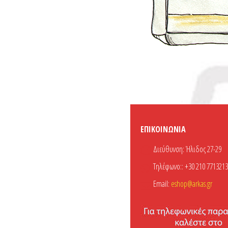
ΕΠΙΚΟΙΝΩΝΊΑ
Διεύθυνση:
Ήλιδος 27-29
Τηλέφωνο::
+30 210 7713213
Email:
eshop@arkas.gr