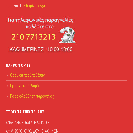
Email:
eshop@arkas.gr
ΠΛΗΡΟΦΟΡΊΕΣ
Όροι και προϋποθέσεις
Προσωπικά δεδομένα
Παρακολούθηση παραγγελίας
ΣΤΟΙΧΕΊΑ ΕΠΙΧΕΊΡΗΣΗΣ
ΑΝΑΣΤΑΣΙΑ ΒΟΥΛΓΑΡΗ & ΣΙΑ Ο.Ε
ΑΦΜ: 801016140, ΔΟΥ: ΙΒ' ΑΘΗΝΩΝ