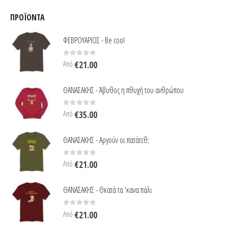
ΠΡΟΪΌΝΤΑ
ΦΕΒΡΟΥΑΡΙΟΣ - Be cool
0
out of 5
Από
€
21.00
ΘΑΝΑΣΑΚΗΣ - Άβυθος η πθυχή του ανθρώπου
0
out of 5
Από
€
35.00
ΘΑΝΑΣΑΚΗΣ - Αργούν οι πατάτεθ;
0
out of 5
Από
€
21.00
ΘΑΝΑΣΑΚΗΣ - Θκατά τα 'κανα πάλι
0
out of 5
Από
€
21.00