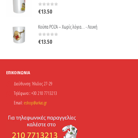
0
out of 5
€
13.50
Κούπα ΡΟΖΑ – Χωρίς λόγια… - Λευκή
0
out of 5
€
13.50
ΕΠΙΚΟΙΝΩΝΊΑ
Διεύθυνση:
Ήλιδος 27-29
Τηλέφωνο::
+30 210 7713213
Email:
eshop@arkas.gr