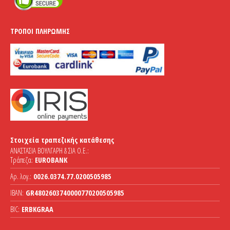
ΤΡΌΠΟΙ ΠΛΗΡΩΜΉΣ
Στοιχεία τραπεζικής κατάθεσης
ΑΝΑΣΤΑΣΙΑ ΒΟΥΛΓΑΡΗ & ΣΙΑ Ο.Ε.:
Τράπεζα:
EUROBANK
Αρ. λογ.:
0026.0374.77.0200505985
IBAN:
GR4802603740000770200505985
BIC:
ERBKGRAA