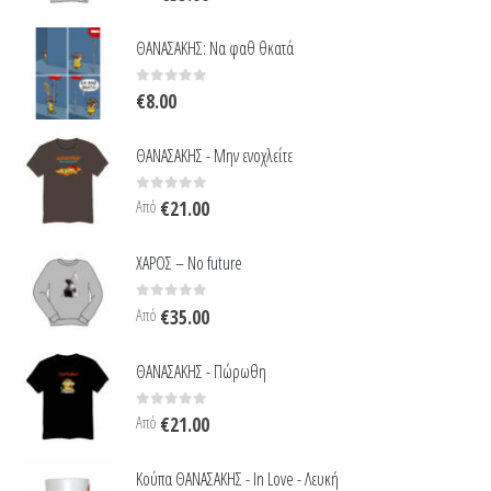
ΘΑΝΑΣΑΚΗΣ: Να φαθ θκατά
0
out of 5
€
8.00
ΘΑΝΑΣΑΚΗΣ - Μην ενοχλείτε
0
out of 5
Από
€
21.00
ΧΑΡΟΣ – No future
0
out of 5
Από
€
35.00
ΘΑΝΑΣΑΚΗΣ - Πώρωθη
0
out of 5
Από
€
21.00
Κούπα ΘΑΝΑΣΑΚΗΣ - In Love - Λευκή