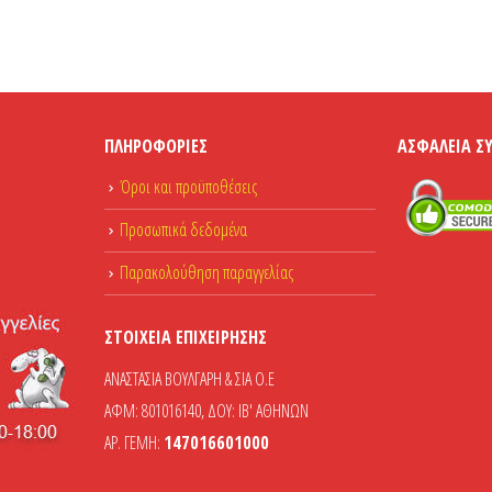
ΠΛΗΡΟΦΟΡΊΕΣ
ΑΣΦΆΛΕΙΑ Σ
Όροι και προϋποθέσεις
Προσωπικά δεδομένα
Παρακολούθηση παραγγελίας
ΣΤΟΙΧΕΊΑ ΕΠΙΧΕΊΡΗΣΗΣ
ΑΝΑΣΤΑΣΙΑ ΒΟΥΛΓΑΡΗ & ΣΙΑ Ο.Ε
ΑΦΜ: 801016140, ΔΟΥ: ΙΒ' ΑΘΗΝΩΝ
ΑΡ. ΓΕΜΗ:
147016601000