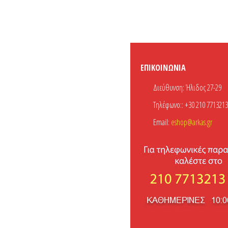
ΕΠΙΚΟΙΝΩΝΊΑ
Διεύθυνση:
Ήλιδος 27-29
Τηλέφωνο::
+30 210 7713213
Email:
eshop@arkas.gr