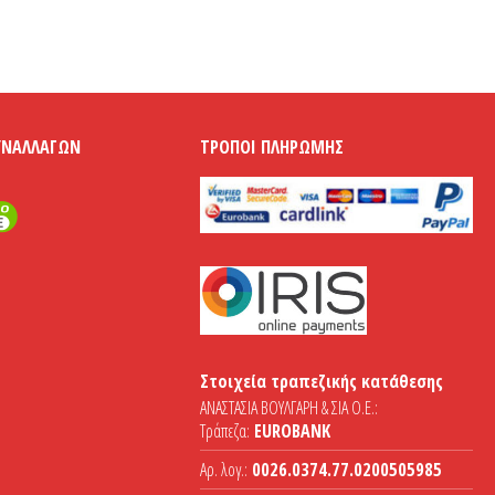
ΥΝΑΛΛΑΓΏΝ
ΤΡΌΠΟΙ ΠΛΗΡΩΜΉΣ
Στοιχεία τραπεζικής κατάθεσης
ΑΝΑΣΤΑΣΙΑ ΒΟΥΛΓΑΡΗ & ΣΙΑ Ο.Ε.:
Τράπεζα:
EUROBANK
Αρ. λογ.:
0026.0374.77.0200505985