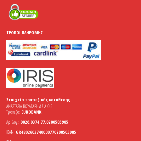
ΤΡΌΠΟΙ ΠΛΗΡΩΜΉΣ
Στοιχεία τραπεζικής κατάθεσης
ΑΝΑΣΤΑΣΙΑ ΒΟΥΛΓΑΡΗ & ΣΙΑ Ο.Ε.:
Τράπεζα:
EUROBANK
Αρ. λογ.:
0026.0374.77.0200505985
IBAN:
GR4802603740000770200505985