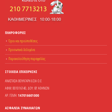
ΠΛΗΡΟΦΟΡΊΕΣ
Όροι και προϋποθέσεις
Προσωπικά δεδομένα
Παρακολούθηση παραγγελίας
ΣΤΟΙΧΕΊΑ ΕΠΙΧΕΊΡΗΣΗΣ
ΑΝΑΣΤΑΣΙΑ ΒΟΥΛΓΑΡΗ & ΣΙΑ Ο.Ε
ΑΦΜ: 801016140, ΔΟΥ: ΙΒ' ΑΘΗΝΩΝ
ΑΡ. ΓΕΜΗ:
147016601000
ΑΣΦΆΛΕΙΑ ΣΥΝΑΛΛΑΓΏΝ