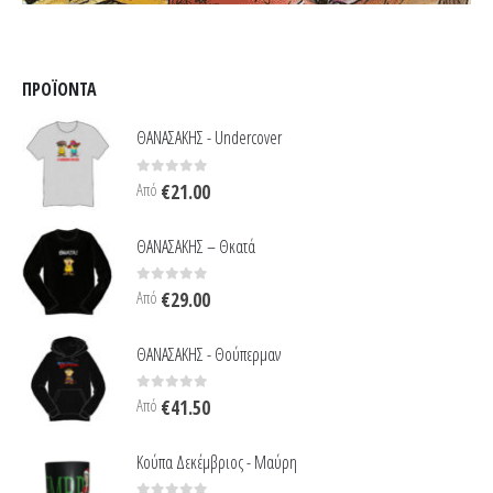
ΠΡΟΪΌΝΤΑ
ΘΑΝΑΣΑΚΗΣ - Undercover
0
out of 5
Από
€
21.00
ΘΑΝΑΣΑΚΗΣ – Θκατά
0
out of 5
Από
€
29.00
ΘΑΝΑΣΑΚΗΣ - Θούπερμαν
0
out of 5
Από
€
41.50
Κούπα Δεκέμβριος - Μαύρη