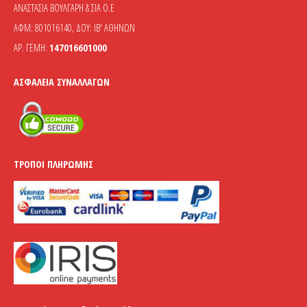
ΑΝΑΣΤΑΣΙΑ ΒΟΥΛΓΑΡΗ & ΣΙΑ Ο.Ε
ΑΦΜ: 801016140, ΔΟΥ: ΙΒ' ΑΘΗΝΩΝ
ΑΡ. ΓΕΜΗ:
147016601000
ΑΣΦΆΛΕΙΑ ΣΥΝΑΛΛΑΓΏΝ
ΤΡΌΠΟΙ ΠΛΗΡΩΜΉΣ