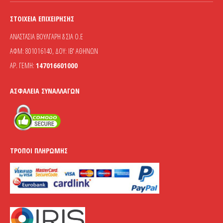
ΣΤΟΙΧΕΊΑ ΕΠΙΧΕΊΡΗΣΗΣ
ΑΝΑΣΤΑΣΙΑ ΒΟΥΛΓΑΡΗ & ΣΙΑ Ο.Ε
ΑΦΜ: 801016140, ΔΟΥ: ΙΒ' ΑΘΗΝΩΝ
ΑΡ. ΓΕΜΗ:
147016601000
ΑΣΦΆΛΕΙΑ ΣΥΝΑΛΛΑΓΏΝ
ΤΡΌΠΟΙ ΠΛΗΡΩΜΉΣ