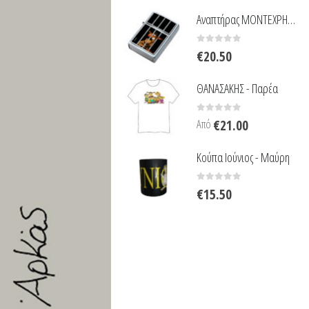
Αναπτήρας ΜΟΝΤΕΧΡΗΣΤΟΣ
0
out of 5
€
20.50
ΘΑΝΑΣΑΚΗΣ - Παρέα
0
out of 5
Από
€
21.00
Κούπα Ιούνιος - Μαύρη
0
out of 5
€
15.50