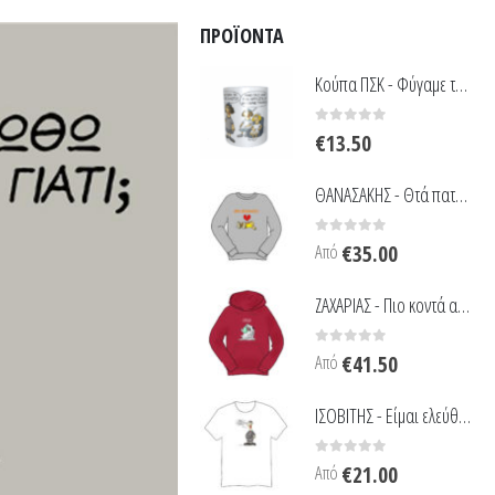
ΠΡΟΪΌΝΤΑ
Κούπα ΠΣΚ - Φύγαμε τριήμερο - Λευκή
0
out of 5
€
13.50
ΘΑΝΑΣΑΚΗΣ - Θτά πατώματα!
0
out of 5
Από
€
35.00
ΖΑΧΑΡΙΑΣ - Πιο κοντά απ' ότι πρέπει
0
out of 5
Από
€
41.50
ΙΣΟΒΙΤΗΣ - Είμαι ελεύθερος να κάνω ότι θέλουν
0
out of 5
Από
€
21.00