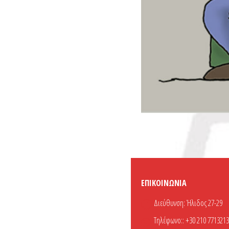
ΕΠΙΚΟΙΝΩΝΊΑ
Διεύθυνση:
Ήλιδος 27-29
Τηλέφωνο::
+30 210 7713213