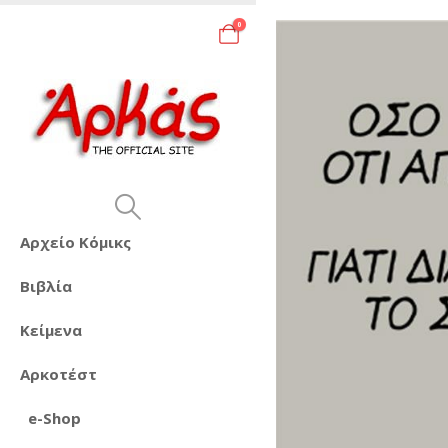
0
Αρχείο Κόμικς
Βιβλία
Κείμενα
Αρκοτέστ
e-Shop