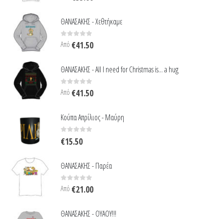
ΘΑΝΑΣΑΚΗΣ - Χεθτήκαμε
0
out of 5
Από
€
41.50
ΘΑΝΑΣΑΚΗΣ - All I need for Christmas is... a hug
0
out of 5
Από
€
41.50
Κούπα Απρίλιος - Μαύρη
0
out of 5
€
15.50
ΘΑΝΑΣΑΚΗΣ - Παρέα
0
out of 5
Από
€
21.00
ΘΑΝΑΣΑΚΗΣ - ΟΥΑΟΥ!!!