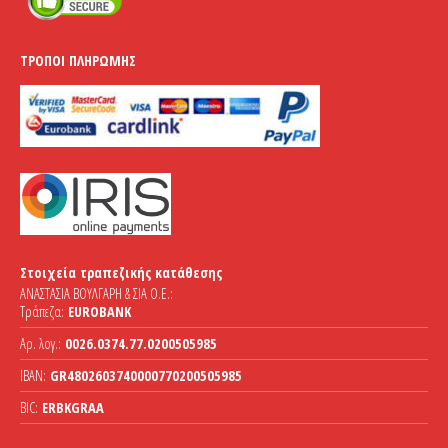
ΤΡΌΠΟΙ ΠΛΗΡΩΜΉΣ
Στοιχεία τραπεζικής κατάθεσης
ΑΝΑΣΤΑΣΙΑ ΒΟΥΛΓΑΡΗ & ΣΙΑ Ο.Ε.:
Τράπεζα:
EUROBANK
Αρ. λογ.:
0026.0374.77.0200505985
IBAN:
GR4802603740000770200505985
BIC:
ERBKGRAA