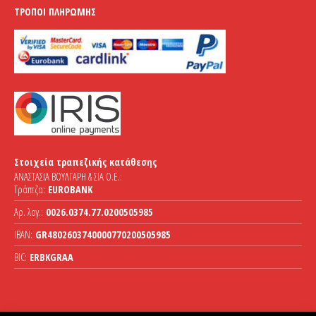
ΤΡΌΠΟΙ ΠΛΗΡΩΜΉΣ
Στοιχεία τραπεζικής κατάθεσης
ΑΝΑΣΤΑΣΙΑ ΒΟΥΛΓΑΡΗ & ΣΙΑ Ο.Ε.:
Τράπεζα:
EUROBANK
Αρ. λογ.:
0026.0374.77.0200505985
IBAN:
GR4802603740000770200505985
BIC:
ERBKGRAA