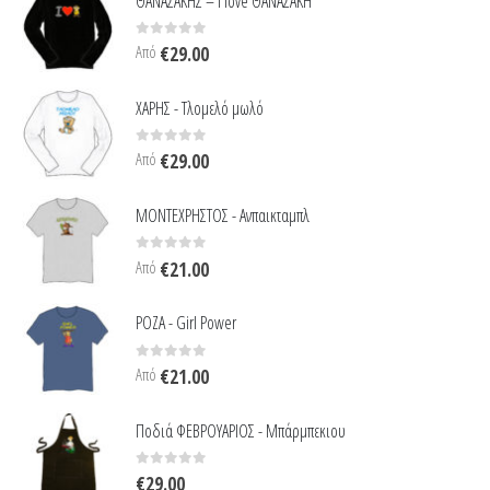
ΘΑΝΑΣΑΚΗΣ – I love ΘΑΝΑΣΑΚΗ
0
out of 5
Από
€
29.00
ΧΑΡΗΣ - Τλομελό μωλό
0
out of 5
Από
€
29.00
ΜΟΝΤΕΧΡΗΣΤΟΣ - Ανπαικταμπλ
0
out of 5
Από
€
21.00
ΡΟΖΑ - Girl Power
0
out of 5
Από
€
21.00
Ποδιά ΦΕΒΡΟΥΑΡΙΟΣ - Μπάρμπεκιου
0
out of 5
€
29.00