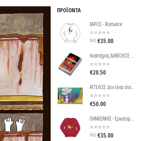
ΠΡΟΪΌΝΤΑ
ΧΑΡΟΣ - Romance
0
out of 5
Από
€
35.00
Αναπτήρας ΔΙΑΒΟΛΟΣ - Στις φλόγες
0
out of 5
€
20.50
ΑΓΓΕΛΟΣ: Δεν είναι στο χέρι σου
0
out of 5
€
50.00
ΘΑΝΑΣΑΚΗΣ - Ερωτευμένος
0
out of 5
Από
€
35.00