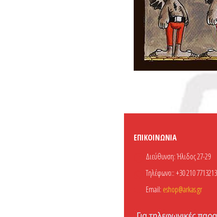
ΕΠΙΚΟΙΝΩΝΊΑ
Διεύθυνση:
Ήλιδος 27-29
Τηλέφωνο::
+30 210 7713213
Email:
eshop@arkas.gr