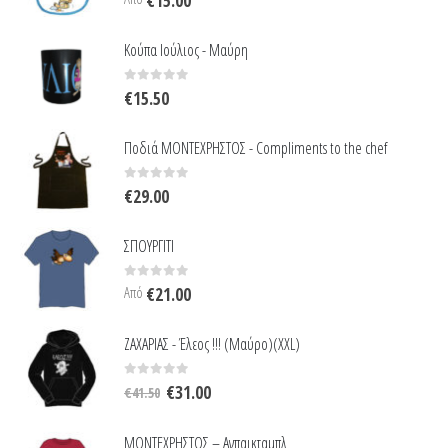
Κούπα Ιούλιος - Μαύρη
0
out of 5
€
15.50
Ποδιά ΜΟΝΤΕΧΡΗΣΤΟΣ - Compliments to the chef
0
out of 5
€
29.00
ΣΠΟΥΡΓΙΤΙ
0
out of 5
Από
€
21.00
ΖΑΧΑΡΙΑΣ - Έλεος !!! (Μαύρο)(XXL)
Original
Η
0
out of 5
€
31.00
€
41.50
price
τρέχουσα
was:
τιμή
ΜΟΝΤΕΧΡΗΣΤΟΣ – Ανπαικταμπλ