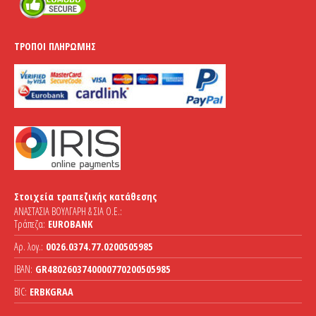
ΤΡΌΠΟΙ ΠΛΗΡΩΜΉΣ
Στοιχεία τραπεζικής κατάθεσης
ΑΝΑΣΤΑΣΙΑ ΒΟΥΛΓΑΡΗ & ΣΙΑ Ο.Ε.:
Τράπεζα:
EUROBANK
Αρ. λογ.:
0026.0374.77.0200505985
IBAN:
GR4802603740000770200505985
BIC:
ERBKGRAA