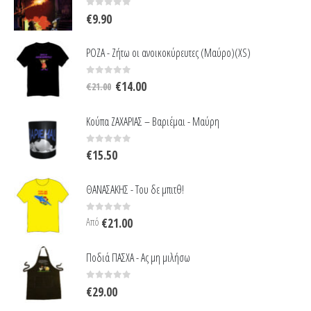
0
out of 5
€
9.90
ΡΟΖΑ - Ζήτω οι ανοικοκύρευτες (Μαύρο)(XS)
Original
Η
0
out of 5
€
14.00
€
21.00
price
τρέχουσα
was:
τιμή
Κούπα ΖΑΧΑΡΙΑΣ – Βαριέμαι - Μαύρη
€21.00.
είναι:
€14.00.
0
out of 5
€
15.50
ΘΑΝΑΣΑΚΗΣ - Του δε μπιτθ!
0
out of 5
Από
€
21.00
Ποδιά ΠΑΣΧΑ - Ας μη μιλήσω
0
out of 5
€
29.00