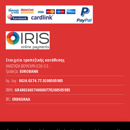
Στοιχεία τραπεζικής κατάθεσης
ΑΝΑΣΤΑΣΙΑ ΒΟΥΛΓΑΡΗ & ΣΙΑ Ο.Ε.:
Τράπεζα:
EUROBANK
Αρ. λογ.:
0026.0374.77.0200505985
IBAN:
GR4802603740000770200505985
BIC:
ERBKGRAA