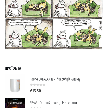
ΠΡΟΪΌΝΤΑ
Κούπα ΘΑΝΑΣΑΚΗΣ - Γλυκούληθ - Λευκή
0
out of 5
€
13.50
ΑΡΚΑΣ - Ο ιεροεξεταστής - Η συντέλεια