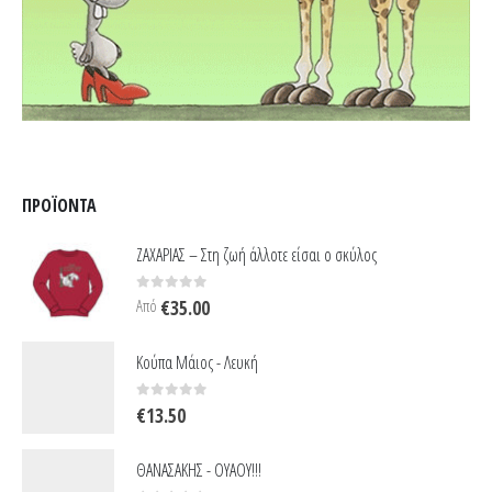
ΠΡΟΪΌΝΤΑ
ΖΑΧΑΡΙΑΣ – Στη ζωή άλλοτε είσαι ο σκύλος
0
out of 5
Από
€
35.00
Κούπα Μάιος - Λευκή
0
out of 5
€
13.50
ΘΑΝΑΣΑΚΗΣ - ΟΥΑΟΥ!!!