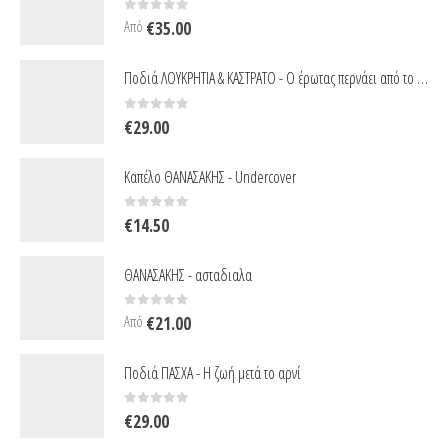
0
out of 5
Από
€
35.00
Ποδιά ΛΟΥΚΡΗΤΙΑ & ΚΑΣΤΡΑΤΟ - Ο έρωτας περνάει από το στομάχι
0
out of 5
€
29.00
Καπέλο ΘΑΝΑΣΑΚΗΣ - Undercover
0
out of 5
€
14.50
ΘΑΝΑΣΑΚΗΣ - ασταδιαλα
0
out of 5
Από
€
21.00
Ποδιά ΠΑΣΧΑ - Η ζωή μετά το αρνί
0
out of 5
€
29.00