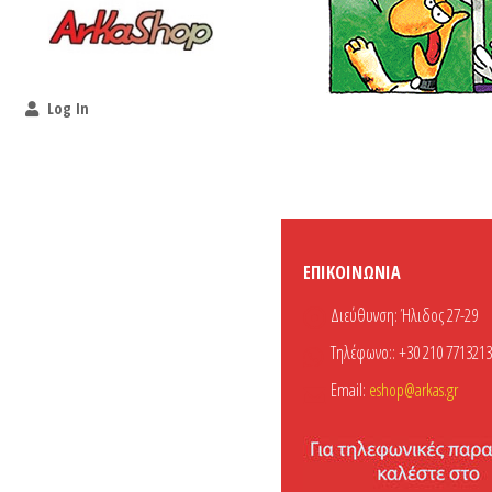
Log In
ΕΠΙΚΟΙΝΩΝΊΑ
Διεύθυνση:
Ήλιδος 27-29
Τηλέφωνο::
+30 210 7713213
Email:
eshop@arkas.gr