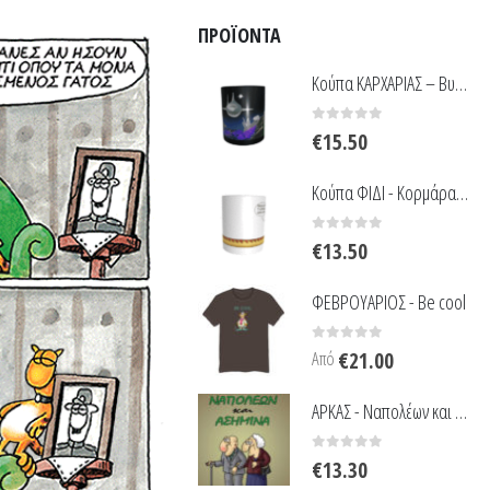
ΠΡΟΪΌΝΤΑ
Κούπα ΚΑΡΧΑΡΙΑΣ – Βυθός - Μαύρη
0
out of 5
€
15.50
Κούπα ΦΙΔΙ - Κορμάρα - Λευκή
0
out of 5
€
13.50
ΦΕΒΡΟΥΑΡΙΟΣ - Be cool
0
out of 5
Από
€
21.00
ΑΡΚΑΣ - Ναπολέων και Ασημίνα
0
out of 5
€
13.30