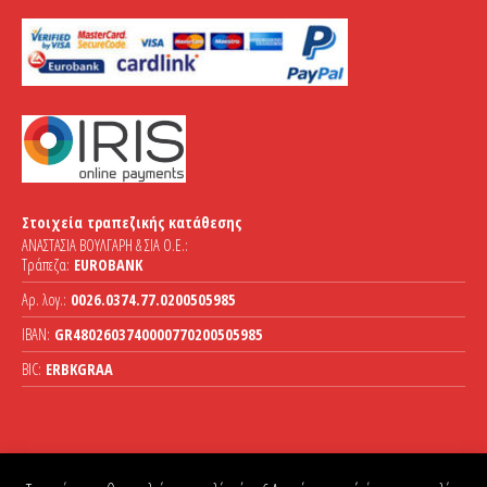
Στοιχεία τραπεζικής κατάθεσης
ΑΝΑΣΤΑΣΙΑ ΒΟΥΛΓΑΡΗ & ΣΙΑ Ο.Ε.:
Τράπεζα:
EUROBANK
Αρ. λογ.:
0026.0374.77.0200505985
IBAN:
GR4802603740000770200505985
BIC:
ERBKGRAA