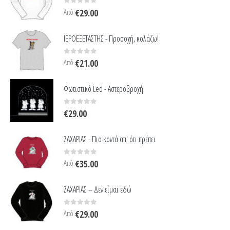
0
out of 5
Από
€
29.00
ΙΕΡΟΕΞΕΤΑΣΤΗΣ - Προσοχή, κολάζω!
0
out of 5
Από
€
21.00
Φωτιστικό Led - Αστεροβροχή
0
out of 5
€
29.00
ΖΑΧΑΡΙΑΣ - Πιο κοντά απ' ότι πρέπει
0
out of 5
Από
€
35.00
ΖΑΧΑΡΙΑΣ – Δεν είμαι εδώ
0
out of 5
Από
€
29.00