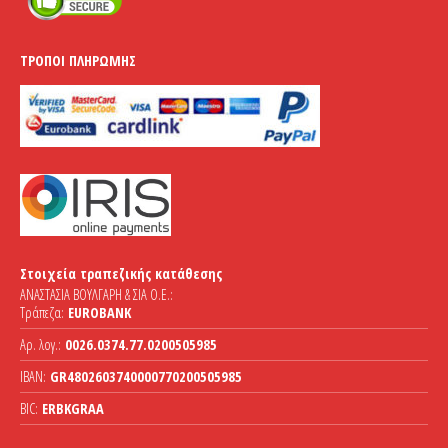
ΤΡΌΠΟΙ ΠΛΗΡΩΜΉΣ
Στοιχεία τραπεζικής κατάθεσης
ΑΝΑΣΤΑΣΙΑ ΒΟΥΛΓΑΡΗ & ΣΙΑ Ο.Ε.:
Τράπεζα:
EUROBANK
Αρ. λογ.:
0026.0374.77.0200505985
IBAN:
GR4802603740000770200505985
BIC:
ERBKGRAA