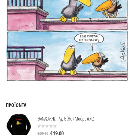
ΠΡΟΪΌΝΤΑ
ΘΑΝΑΣΑΚΗΣ - Αχ, Θίθυ (Μαύρο)(XL)
Original
Η
0
out of 5
€
19.00
€
29.00