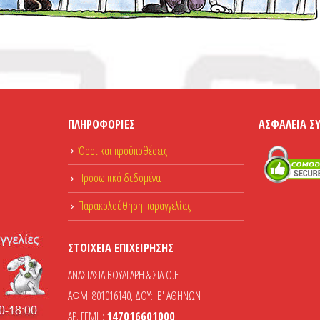
ΠΛΗΡΟΦΟΡΊΕΣ
ΑΣΦΆΛΕΙΑ Σ
Όροι και προϋποθέσεις
Προσωπικά δεδομένα
Παρακολούθηση παραγγελίας
ΣΤΟΙΧΕΊΑ ΕΠΙΧΕΊΡΗΣΗΣ
ΑΝΑΣΤΑΣΙΑ ΒΟΥΛΓΑΡΗ & ΣΙΑ Ο.Ε
ΑΦΜ: 801016140, ΔΟΥ: ΙΒ' ΑΘΗΝΩΝ
ΑΡ. ΓΕΜΗ:
147016601000