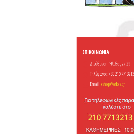
ΕΠΙΚΟΙΝΩΝΊΑ
Διεύθυνση:
Ήλιδος 27-29
Τηλέφωνο::
+30 210 7713213
Email:
eshop@arkas.gr