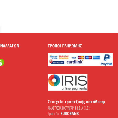
ΥΝΑΛΛΑΓΏΝ
ΤΡΌΠΟΙ ΠΛΗΡΩΜΉΣ
Στοιχεία τραπεζικής κατάθεσης
ΑΝΑΣΤΑΣΙΑ ΒΟΥΛΓΑΡΗ & ΣΙΑ Ο.Ε.:
Τράπεζα:
EUROBANK