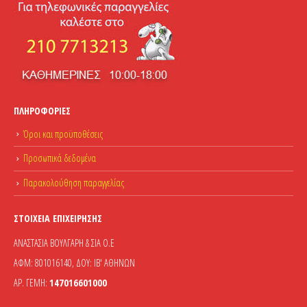
ΠΛΗΡΟΦΟΡΊΕΣ
Όροι και προϋποθέσεις
Προσωπικά δεδομένα
Παρακολούθηση παραγγελίας
ΣΤΟΙΧΕΊΑ ΕΠΙΧΕΊΡΗΣΗΣ
ΑΝΑΣΤΑΣΙΑ ΒΟΥΛΓΑΡΗ & ΣΙΑ Ο.Ε
ΑΦΜ: 801016140, ΔΟΥ: ΙΒ' ΑΘΗΝΩΝ
ΑΡ. ΓΕΜΗ:
147016601000