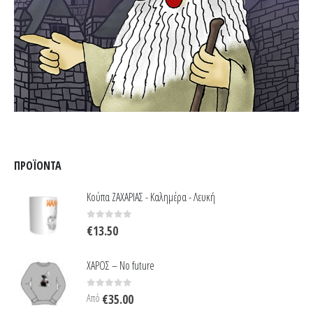
ΠΡΟΪΌΝΤΑ
Κούπα ΖΑΧΑΡΙΑΣ - Καλημέρα - Λευκή
0
out of 5
€
13.50
ΧΑΡΟΣ – No future
0
out of 5
Από
€
35.00