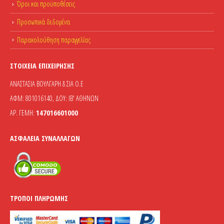
Όροι και προϋποθέσεις
Προσωπικά δεδομένα
Παρακολούθηση παραγγελίας
ΣΤΟΙΧΕΊΑ ΕΠΙΧΕΊΡΗΣΗΣ
ΑΝΑΣΤΑΣΙΑ ΒΟΥΛΓΑΡΗ & ΣΙΑ Ο.Ε
ΑΦΜ: 801016140, ΔΟΥ: ΙΒ' ΑΘΗΝΩΝ
ΑΡ. ΓΕΜΗ:
147016601000
ΑΣΦΆΛΕΙΑ ΣΥΝΑΛΛΑΓΏΝ
ΤΡΌΠΟΙ ΠΛΗΡΩΜΉΣ