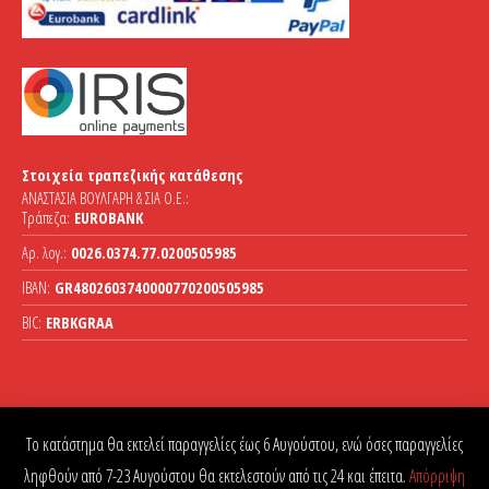
Στοιχεία τραπεζικής κατάθεσης
ΑΝΑΣΤΑΣΙΑ ΒΟΥΛΓΑΡΗ & ΣΙΑ Ο.Ε.:
Τράπεζα:
EUROBANK
Αρ. λογ.:
0026.0374.77.0200505985
IBAN:
GR4802603740000770200505985
BIC:
ERBKGRAA
Το κατάστημα θα εκτελεί παραγγελίες έως 6 Αυγούστου, ενώ όσες παραγγελίες
ληφθούν από 7-23 Αυγούστου θα εκτελεστούν από τις 24 και έπειτα.
Απόρριψη