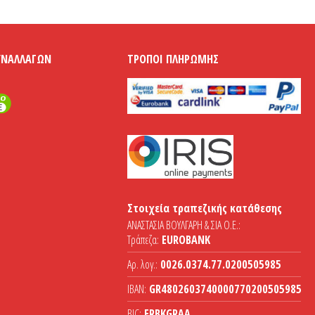
ΥΝΑΛΛΑΓΏΝ
ΤΡΌΠΟΙ ΠΛΗΡΩΜΉΣ
Στοιχεία τραπεζικής κατάθεσης
ΑΝΑΣΤΑΣΙΑ ΒΟΥΛΓΑΡΗ & ΣΙΑ Ο.Ε.:
Τράπεζα:
EUROBANK
Αρ. λογ.:
0026.0374.77.0200505985
IBAN:
GR4802603740000770200505985
BIC:
ERBKGRAA