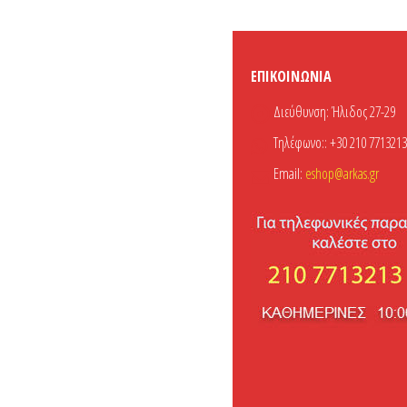
ΕΠΙΚΟΙΝΩΝΊΑ
Διεύθυνση:
Ήλιδος 27-29
Τηλέφωνο::
+30 210 7713213
Email:
eshop@arkas.gr