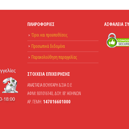
ΠΛΗΡΟΦΟΡΊΕΣ
ΑΣΦΆΛΕΙΑ Σ
Όροι και προϋποθέσεις
Προσωπικά δεδομένα
Παρακολούθηση παραγγελίας
ΣΤΟΙΧΕΊΑ ΕΠΙΧΕΊΡΗΣΗΣ
ΑΝΑΣΤΑΣΙΑ ΒΟΥΛΓΑΡΗ & ΣΙΑ Ο.Ε
ΑΦΜ: 801016140, ΔΟΥ: ΙΒ' ΑΘΗΝΩΝ
ΑΡ. ΓΕΜΗ:
147016601000