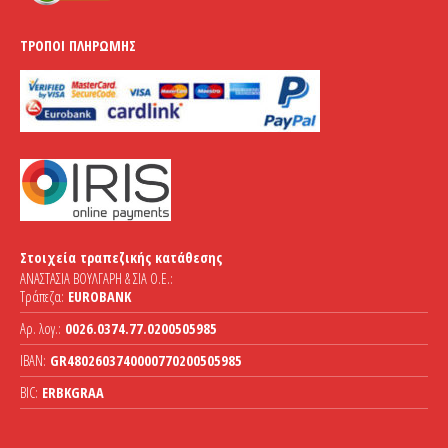
ΤΡΌΠΟΙ ΠΛΗΡΩΜΉΣ
Στοιχεία τραπεζικής κατάθεσης
ΑΝΑΣΤΑΣΙΑ ΒΟΥΛΓΑΡΗ & ΣΙΑ Ο.Ε.:
Τράπεζα:
EUROBANK
Αρ. λογ.:
0026.0374.77.0200505985
IBAN:
GR4802603740000770200505985
BIC:
ERBKGRAA