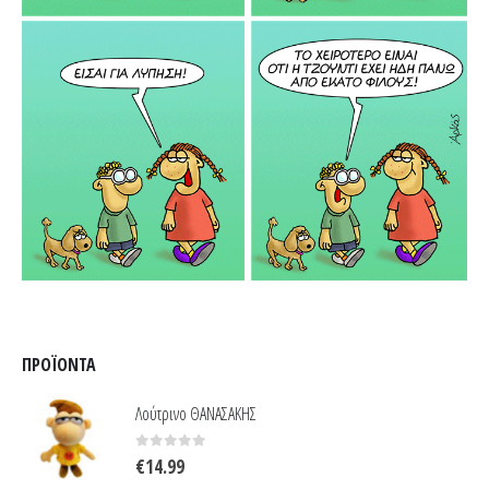
ΠΡΟΪΌΝΤΑ
Λούτρινο ΘΑΝΑΣΑΚΗΣ
0
out of 5
€
14.99