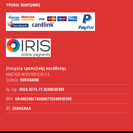
ΤΡΌΠΟΙ ΠΛΗΡΩΜΉΣ
Στοιχεία τραπεζικής κατάθεσης
ΑΝΑΣΤΑΣΙΑ ΒΟΥΛΓΑΡΗ & ΣΙΑ Ο.Ε.:
Τράπεζα:
EUROBANK
Αρ. λογ.:
0026.0374.77.0200505985
IBAN:
GR4802603740000770200505985
BIC:
ERBKGRAA