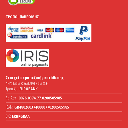
ΤΡΌΠΟΙ ΠΛΗΡΩΜΉΣ
Στοιχεία τραπεζικής κατάθεσης
ΑΝΑΣΤΑΣΙΑ ΒΟΥΛΓΑΡΗ & ΣΙΑ Ο.Ε.:
Τράπεζα:
EUROBANK
Αρ. λογ.:
0026.0374.77.0200505985
IBAN:
GR4802603740000770200505985
BIC:
ERBKGRAA