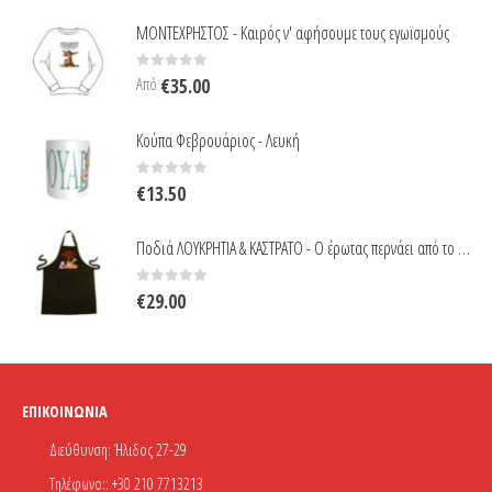
ΜΟΝΤΕΧΡΗΣΤΟΣ - Καιρός ν' αφήσουμε τους εγωϊσμούς
0
out of 5
Από
€
35.00
Κούπα Φεβρουάριος - Λευκή
0
out of 5
€
13.50
Ποδιά ΛΟΥΚΡΗΤΙΑ & ΚΑΣΤΡΑΤΟ - Ο έρωτας περνάει από το στομάχι
0
out of 5
€
29.00
ΕΠΙΚΟΙΝΩΝΊΑ
Διεύθυνση:
Ήλιδος 27-29
Τηλέφωνο::
+30 210 7713213