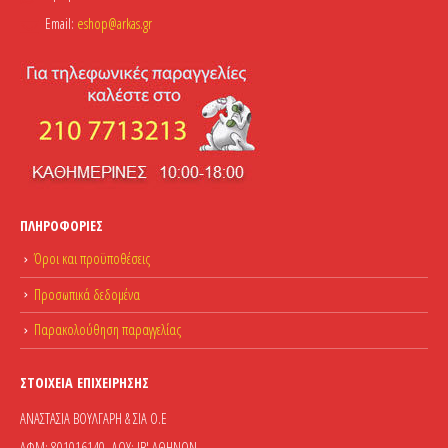
Email:
eshop@arkas.gr
ΠΛΗΡΟΦΟΡΊΕΣ
Όροι και προϋποθέσεις
Προσωπικά δεδομένα
Παρακολούθηση παραγγελίας
ΣΤΟΙΧΕΊΑ ΕΠΙΧΕΊΡΗΣΗΣ
ΑΝΑΣΤΑΣΙΑ ΒΟΥΛΓΑΡΗ & ΣΙΑ Ο.Ε
ΑΦΜ: 801016140, ΔΟΥ: ΙΒ' ΑΘΗΝΩΝ