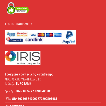
ΤΡΌΠΟΙ ΠΛΗΡΩΜΉΣ
Στοιχεία τραπεζικής κατάθεσης
ΑΝΑΣΤΑΣΙΑ ΒΟΥΛΓΑΡΗ & ΣΙΑ Ο.Ε.:
Τράπεζα:
EUROBANK
Αρ. λογ.:
0026.0374.77.0200505985
IBAN:
GR4802603740000770200505985