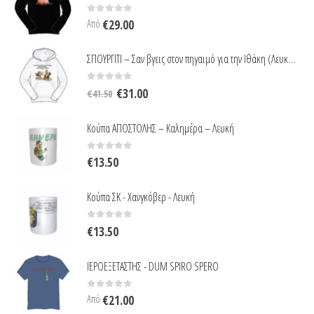
0
out of 5
Από
€
29.00
ΣΠΟΥΡΓΙΤΙ – Σαν βγεις στον πηγαιμό για την Ιθάκη (Λευκό)(L)
Original
Η
0
out of 5
€
31.00
€
41.50
price
τρέχουσα
was:
τιμή
Κούπα ΑΠΟΣΤΟΛΗΣ – Καλημέρα – Λευκή
€41.50.
είναι:
€31.00.
0
out of 5
€
13.50
Κούπα ΣΚ - Χανγκόβερ - Λευκή
0
out of 5
€
13.50
ΙΕΡΟΕΞΕΤΑΣΤΗΣ - DUM SPIRO SPERO
0
out of 5
Από
€
21.00