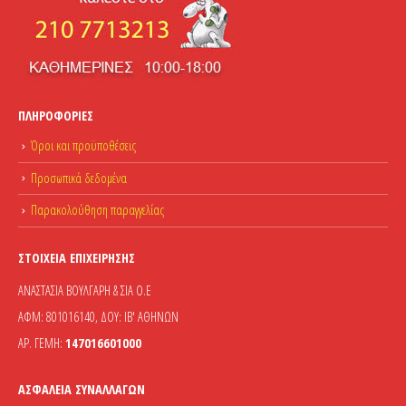
ΠΛΗΡΟΦΟΡΊΕΣ
Όροι και προϋποθέσεις
Προσωπικά δεδομένα
Παρακολούθηση παραγγελίας
ΣΤΟΙΧΕΊΑ ΕΠΙΧΕΊΡΗΣΗΣ
ΑΝΑΣΤΑΣΙΑ ΒΟΥΛΓΑΡΗ & ΣΙΑ Ο.Ε
ΑΦΜ: 801016140, ΔΟΥ: ΙΒ' ΑΘΗΝΩΝ
ΑΡ. ΓΕΜΗ:
147016601000
ΑΣΦΆΛΕΙΑ ΣΥΝΑΛΛΑΓΏΝ