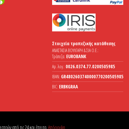
Στοιχεία τραπεζικής κατάθεσης
ΑΝΑΣΤΑΣΙΑ ΒΟΥΛΓΑΡΗ & ΣΙΑ Ο.Ε.:
Τράπεζα:
EUROBANK
Αρ. λογ.:
0026.0374.77.0200505985
IBAN:
GR4802603740000770200505985
BIC:
ERBKGRAA
στούν από τις 24 και έπειτα.
Απόρριψη