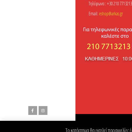
Τηλέφωνο::
+30 210 7713213
Email:
eshop@arkas.gr
© Copyright 2018-2025. All Rights Reserved
Το κατάστημα θα εκτελεί παραγγελίες έ
Powered by
ADMIN