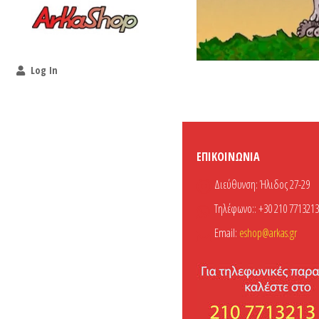
Log In
ΕΠΙΚΟΙΝΩΝΊΑ
Διεύθυνση:
Ήλιδος 27-29
Τηλέφωνο::
+30 210 7713213
Email:
eshop@arkas.gr