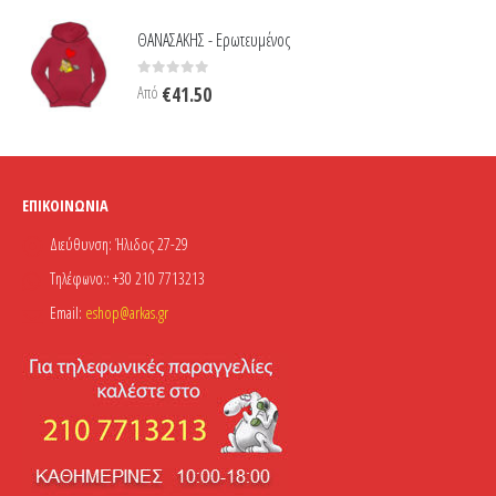
ΘΑΝΑΣΑΚΗΣ - Ερωτευμένος
0
out of 5
Από
€
41.50
ΕΠΙΚΟΙΝΩΝΊΑ
Διεύθυνση:
Ήλιδος 27-29
Τηλέφωνο::
+30 210 7713213
Email:
eshop@arkas.gr