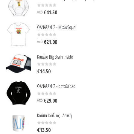
0
out of 5
Από
€
41.50
ΘΑΝΑΣΑΚΗΣ - Μφλέξαμε!
0
out of 5
Από
€
21.00
Καπέλο Big Brain Inside
0
out of 5
€
14.50
ΘΑΝΑΣΑΚΗΣ - ασταδιαλα
0
out of 5
Από
€
29.00
Κούπα Ιούλιος - Λευκή
0
out of 5
€
13.50