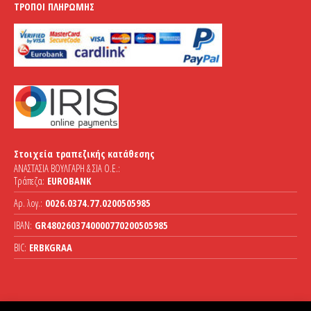
ΤΡΌΠΟΙ ΠΛΗΡΩΜΉΣ
Στοιχεία τραπεζικής κατάθεσης
ΑΝΑΣΤΑΣΙΑ ΒΟΥΛΓΑΡΗ & ΣΙΑ Ο.Ε.:
Τράπεζα:
EUROBANK
Αρ. λογ.:
0026.0374.77.0200505985
IBAN:
GR4802603740000770200505985
BIC:
ERBKGRAA